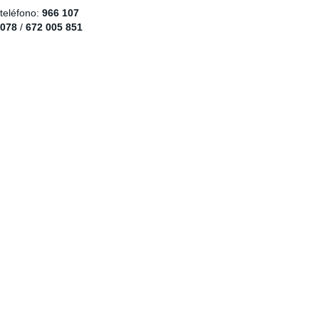
teléfono:
966 107
078
/
672 005 851
ENLACES ADICIONALES
Aviso legal y privacidad
MÁS INFORMACIÓN
Hazte cliente.
MÁS INFORMACIÓN
Trabaja con nosotros
MÁS INFORMACIÓN