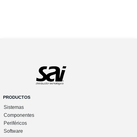
Dondé encontrarnos
MÁS INFORMACIÓN
Software
Preguntas frecuentes
-
Política de Cookies
-
aviso legal
-
1.372 seg
Gestión
condiciones generales de contratación
-
Política de
/
57 sql
/ 4
GESIO®
privacidad
-
Devoluciones
-
gastos de envío
MB
PRODUCTOS
Sistemas
Componentes
Periféricos
Software