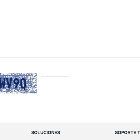
tes
-
Política de Cookies
-
aviso legal
-
condiciones generales de contratación
-
Pol
SOLUCIONES
SOPORTE 
Devoluciones
-
gastos de envío