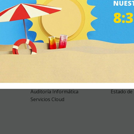
NUEST
azte cliente.
Trabaja con nosotros
8:
NFORMACIÓN
MÁS INFORMACIÓN
Cookies
-
aviso legal
-
condiciones generales de contratación
-
Política de priva
SOLUCIONES
SOPORTE 
Atención Comercial
Asistencia
Valor Añadido
Informaci
Proveedor de Servicios
Registros
TI para empresas
Nuevo cas
Auditoría Informática
Estado de 
Servicios Cloud