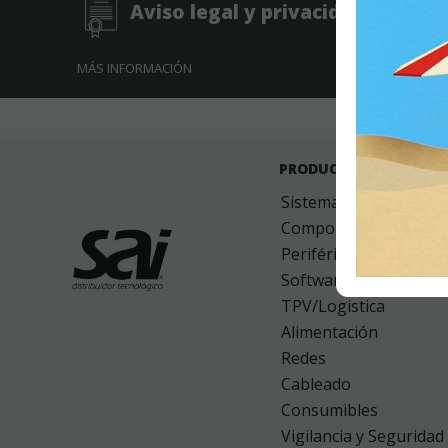
Aviso legal y privacidad
H
MÁS INFORMACIÓN
MÁS I
Software Gestión
GESIO®
Preguntas frecuentes
-
Política de 
PRODUCTOS
Sistemas
Componentes
Periféricos
Software
TPV/Logistica
Alimentación
Redes
Cableado
Consumibles
Vigilancia y Seguridad