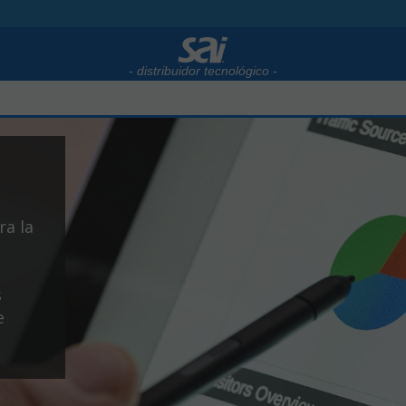
- distribuidor tecnológico -
ra la
s
e