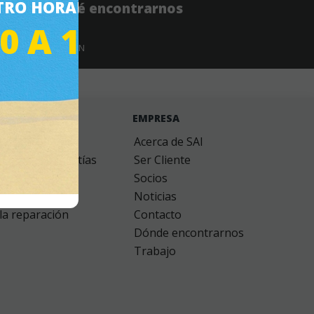
RO HORARIO ES DE
Dondé encontrarnos
30 A 14:30
MÁS INFORMACIÓN
cidad
-
Devoluciones
-
gastos de envío
0.151 seg /
70 sql
/ 4 MB
TECNICO
EMPRESA
Acerca de SAI
ón sobre garantías
Ser Cliente
 de productos
Socios
o de soporte
Noticias
la reparación
Contacto
Dónde encontrarnos
Trabajo