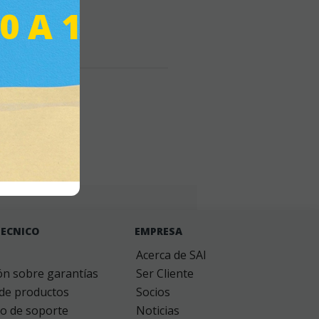
30 A 14:30
80i
0i
idad
-
Devoluciones
-
gastos de envío
0.417 seg /
174 sql
/ 6 MB
TECNICO
EMPRESA
Acerca de SAI
ón sobre garantías
Ser Cliente
 de productos
Socios
o de soporte
Noticias