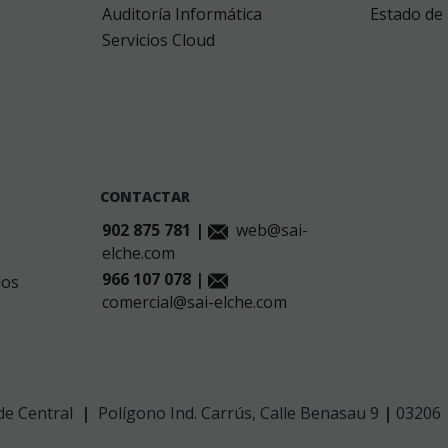
Auditoría Informática
Estado de 
Servicios Cloud
CONTACTAR
902 875 781 |
web@sai-
elche.com
966 107 078 |
dos
comercial@sai-elche.com
de Central
|
Polígono Ind. Carrús, Calle Benasau 9
|
03206