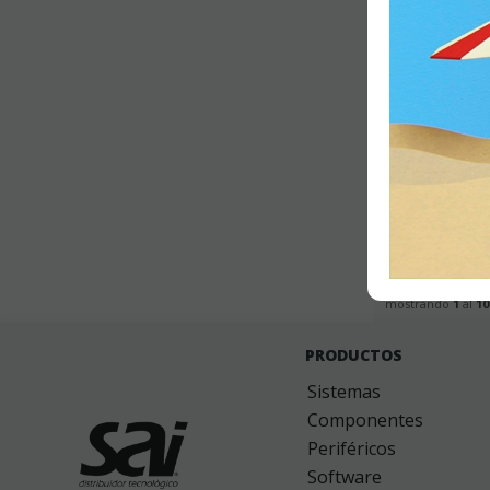
mostrando
1
al
10
Software Gestión
GESIO®
Preguntas frecuentes
-
Política de C
PRODUCTOS
Sistemas
Componentes
Periféricos
Software