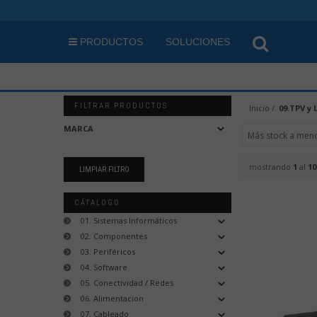
PRODUCTOS
SOLUCIONES
FILTRAR PRODUCTOS
Inicio
09.TPV y 
MARCA
mostrando
1
al
10
CÁTALOGO
01. Sistemas Informáticos
02. Componentes
03. Periféricos
04. Software
05. Conectividad / Redes
06. Alimentacion
07. Cableado