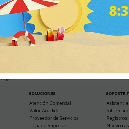
8:
2HRB0140
HONEYWELL Bateria Extendida 86
Scanners > Accesorios para scanners > Baterias
2HRB0145
HONEYWELL Bateria Standard 868
Scanners > Accesorios para scanners > Baterias
de
10
ookies
-
aviso legal
-
condiciones generales de contratación
-
Política de privac
SOLUCIONES
SOPORTE 
Atención Comercial
Asistencia
Valor Añadido
Informaci
Proveedor de Servicios
Registros
TI para empresas
Nuevo cas