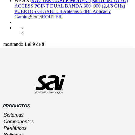
WF2681
ROUTER CABLE MODEM (Para conexi?ONO)
ACCESS POINT DUAL BANDA 300+900 (2,4/5 GHz)
PUERTOS GIGABIT. 4 Antenas 5 dBi. Aplicaci?
Gaming
Stonet
ROUTER
mostrando
1
al
9
de
9
Preguntas frecuentes
-
Política de Cookies
-
0.588
Software
aviso legal
-
condiciones generales de
seg /
Gestión
contratación
-
Política de privacidad
-
174 sql
GESIO®
Devoluciones
-
gastos de envío
/ 6 MB
PRODUCTOS
Sistemas
Componentes
Periféricos
Software