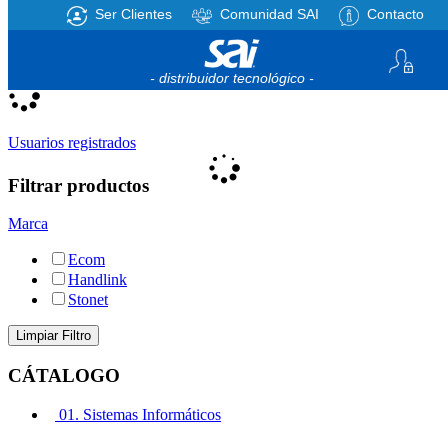
Ser Clientes
Comunidad SAI
Contacto
Registro
/
Iniciar sesión
Mi cesta
0
artículos
- distribuidor tecnológico -
Usuarios registrados
Filtrar productos
Marca
Ecom
Handlink
Stonet
CÁTALOGO
01. Sistemas Informáticos