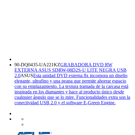
90-DQ0435-UA221KZ
GRABADORA DVD RW
EXTERNA ASUS SDRW-08D2S-U LITE NEGRA USB
2.0
ASUS
Esta unidad DVD externa 8x incorpora un diseño
elegante, ultrafino y una peana que permite ahorrar espacio
con su emplazamiento. La textura tramada de la carcasa está
inspirada en los diamantes y hace al producto único desde
cualquier ángulo que se lo mire. Funcionalidades extra son la
conectividad USB 2.0 y el software E-Green Engine.