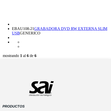
EBAU108-21
GRABADORA DVD RW EXTERNA SLIM
USB
GENERICO
mostrando
1
al
6
de
6
Preguntas frecuentes
-
Política de Cookies
-
0.366
Software
aviso legal
-
condiciones generales de
seg /
Gestión
contratación
-
Política de privacidad
-
168 sql
GESIO®
Devoluciones
-
gastos de envío
/ 6 MB
PRODUCTOS