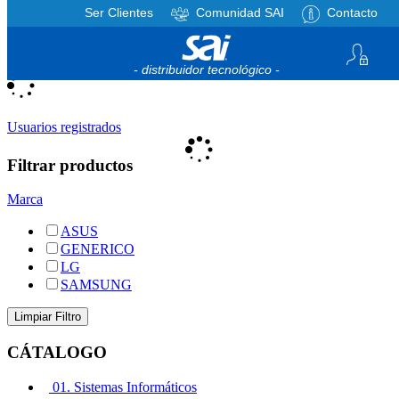
Ser Clientes
Comunidad SAI
Contacto
Registro
/
Iniciar sesión
Mi cesta
0
artículos
- distribuidor tecnológico -
Usuarios registrados
Filtrar productos
Marca
ASUS
GENERICO
LG
SAMSUNG
CÁTALOGO
01. Sistemas Informáticos