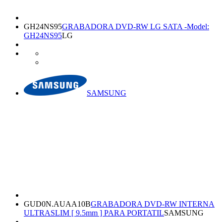
GH24NS95
GRABADORA DVD-RW LG SATA -Model:
GH24NS95
LG
SAMSUNG
GUD0N.AUAA10B
GRABADORA DVD-RW INTERNA
ULTRASLIM [ 9.5mm ] PARA PORTATIL
SAMSUNG