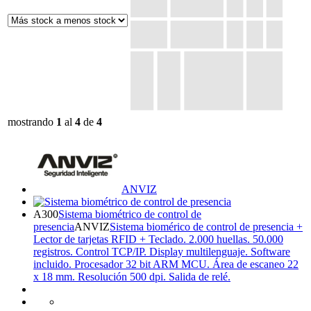
mostrando
1
al
4
de
4
ANVIZ
A300
Sistema biométrico de control de
presencia
ANVIZ
Sistema biomérico de control de presencia +
Lector de tarjetas RFID + Teclado. 2.000 huellas. 50.000
registros. Control TCP/IP. Display multilenguaje. Software
incluido. Procesador 32 bit ARM MCU. Área de escaneo 22
x 18 mm. Resolución 500 dpi. Salida de relé.