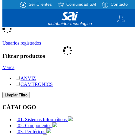
Ser Clientes
Comunidad SAI
Contacto
Registro
/
Iniciar sesión
Mi cesta
0
artículos
- distribuidor tecnológico -
Usuarios registrados
Filtrar productos
Marca
ANVIZ
CAMTRONICS
CÁTALOGO
01. Sistemas Informáticos
02. Componentes
03. Periféricos