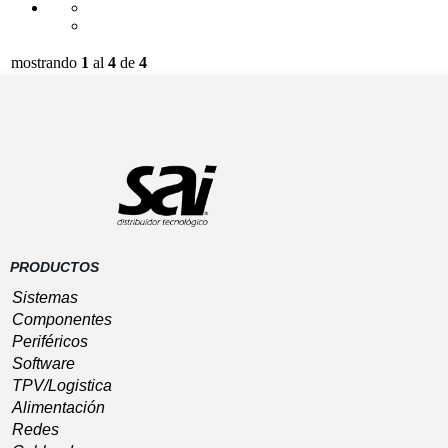
mostrando
1
al
4
de
4
Preguntas frecuentes
-
Política de Cookies
-
0.378
Software
aviso legal
-
condiciones generales de
seg /
Gestión
contratación
-
Política de privacidad
-
164 sql
GESIO®
Devoluciones
-
gastos de envío
/ 6 MB
PRODUCTOS
Sistemas
Componentes
Periféricos
Software
TPV/Logistica
Alimentación
Redes