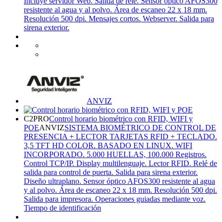
Incluye servidor Web. Salida de relé. Sensor óptico AFOS300
resistente al agua y al polvo. Área de escaneo 22 x 18 mm.
Resolución 500 dpi. Mensajes cortos. Webserver. Salida para
sirena exterior.
ANVIZ
C2PRO
Control horario biométrico con RFID, WIFI y
POE
ANVIZ
SISTEMA BIOMÉTRICO DE CONTROL DE
PRESENCIA + LECTOR TARJETAS RFID + TECLADO.
3,5 TFT HD COLOR. BASADO EN LINUX. WIFI
INCORPORADO. 5.000 HUELLAS, 100.000 Registros.
Control TCP/IP. Display multilenguaje. Lector RFID. Relé de
salida para control de puerta. Salida para sirena exterior.
Diseño ultraplano. Sensor óptico AFOS300 resistente al agua
y al polvo. Área de escaneo 22 x 18 mm. Resolución 500 dpi.
Salida para impresora. Operaciones guiadas mediante voz.
Tiempo de identificación