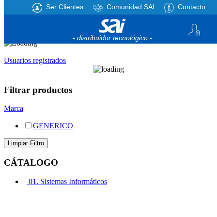
Ser Clientes
Comunidad SAI
Contacto
Registro
/
Iniciar sesión
Mi cesta
0
artículos
- distribuidor tecnológico -
Usuarios registrados
Filtrar productos
Marca
GENERICO
CÁTALOGO
01. Sistemas Informáticos