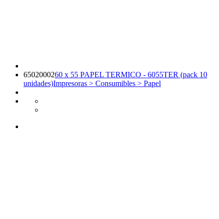
65020002
60 x 55 PAPEL TERMICO - 6055TER (pack 10
unidades)
Impresoras > Consumibles > Papel