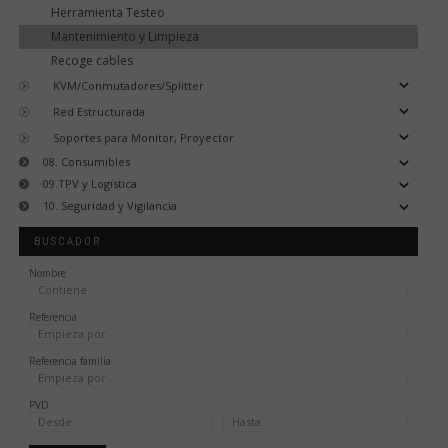
Herramienta Testeo
Mantenimiento y Limpieza
Recoge cables
KVM/Conmutadores/Splitter
Red Estructurada
Soportes para Monitor, Proyector
08. Consumibles
09.TPV y Logística
10. Seguridad y Vigilancia
BUSCADOR
Nombre
Referencia
Referencia familia
PVD