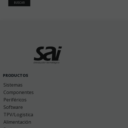
Software
Preguntas frecuentes
-
Política de Cookies
-
aviso legal
-
0.376 seg
Gestión
condiciones generales de contratación
-
Política de
/
163 sql
/
GESIO®
privacidad
-
Devoluciones
-
gastos de envío
6 MB
PRODUCTOS
Sistemas
Componentes
Periféricos
Software
TPV/Logistica
Alimentación