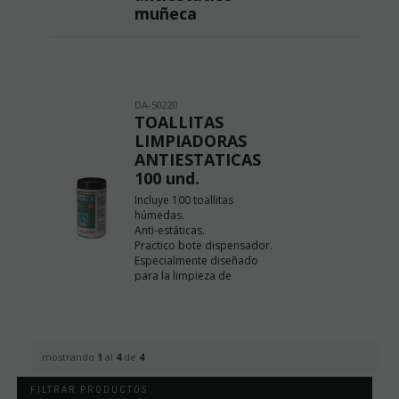
muñeca
DA-50220
TOALLITAS
LIMPIADORAS
ANTIESTATICAS
100 und.
Incluye 100 toallitas
húmedas.
Anti-estáticas.
Practico bote dispensador.
Especialmente diseñado
para la limpieza de
monitores TFT tambien
pudiendo ser utiliazdo para
la limpieza de equipos,
impresoras, etc.
Contenido del Embalaje 100
mostrando
1
al
4
de
4
toallitas húmedas.
FILTRAR PRODUCTOS