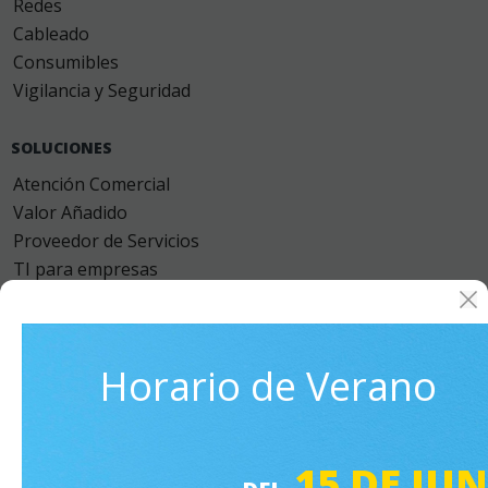
Redes
Cableado
Consumibles
Vigilancia y Seguridad
SOLUCIONES
Atención Comercial
Valor Añadido
Proveedor de Servicios
TI para empresas
Auditoría Informática
Servicios Cloud
Horario de Verano
SOPORTE TECNICO
Asistencia
Información sobre garantías
15 DE JU
Registros de productos