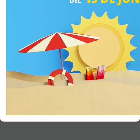
DEL
Nuevo caso de soporte
Estado de la reparación
EMPRESA
Acerca de SAI
Ser Cliente
Socios
Noticias
Contacto
Dónde encontrarnos
Trabajo