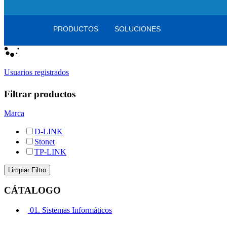
Registro
/
Iniciar sesión
Mi cesta
0
artículos
PRODUCTOS
SOLUCIONES
Usuarios registrados
Filtrar productos
Marca
D-LINK
Stonet
TP-LINK
CÁTALOGO
01. Sistemas Informáticos