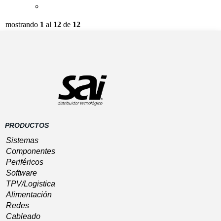
mostrando
1
al
12
de
12
Preguntas frecuentes
-
Política de Cookies
-
0.385
Software
Devoluciones
-
gastos de envío
-
aviso legal
-
seg /
Gestión
condiciones generales de contratación
-
Política
179 sql
GESIO®
de privacidad
/ 6 MB
PRODUCTOS
Sistemas
Componentes
Periféricos
Software
TPV/Logistica
Alimentación
Redes
Cableado