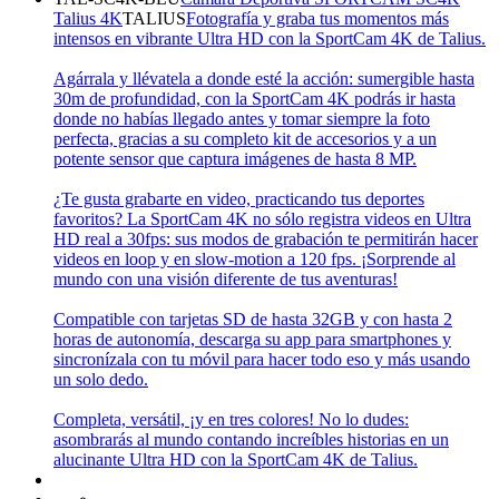
Talius 4K
TALIUS
Fotografía y graba tus momentos más
intensos en vibrante Ultra HD con la SportCam 4K de Talius.
Agárrala y llévatela a donde esté la acción: sumergible hasta
30m de profundidad, con la SportCam 4K podrás ir hasta
donde no habías llegado antes y tomar siempre la foto
perfecta, gracias a su completo kit de accesorios y a un
potente sensor que captura imágenes de hasta 8 MP.
¿Te gusta grabarte en video, practicando tus deportes
favoritos? La SportCam 4K no sólo registra videos en Ultra
HD real a 30fps: sus modos de grabación te permitirán hacer
videos en loop y en slow-motion a 120 fps. ¡Sorprende al
mundo con una visión diferente de tus aventuras!
Compatible con tarjetas SD de hasta 32GB y con hasta 2
horas de autonomía, descarga su app para smartphones y
sincronízala con tu móvil para hacer todo eso y más usando
un solo dedo.
Completa, versátil, ¡y en tres colores! No lo dudes:
asombrarás al mundo contando increíbles historias en un
alucinante Ultra HD con la SportCam 4K de Talius.