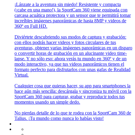
¡Lánzate a la aventura sin miedo! Resistente y compacta
(¡cabe en una mano!), la SportCam 360 viene equipada con
carcasa acuática protectora y un sensor que te permitirá tomar
increíbles imágenes panorámicas de hasta 8MP y videos de
360º en Full HD.
Diviértete descubriendo sus modos de captura y grabación:
con ellos podrás hacer videos y fotos circulares de tus
aventuras, obtener varias imágenes panorámicas en un disparo
o convertir horas de grabación en un alucinante video time-
lapse. Y no sólo eso: ahora verás tu mundo en 360º y de un
modo interactivo, ya que tus videos panorámicos tienen el
formato perfecto para disfrutarlos con unas gafas de Realidad
Virtual.
Cualquier cosa que quieras hacer, su app para smartphones la
hace aún más sencilla: descárgala y sincroniza tu móvil con la
SportCam 360 para capturar, grabar y reproducir todos tus
momentos usando un simple dedo.
No pierdas detalle de lo que te rodea con la SportCam 360 de
Talius. ¡Tu mundo como nunca lo habías visto!