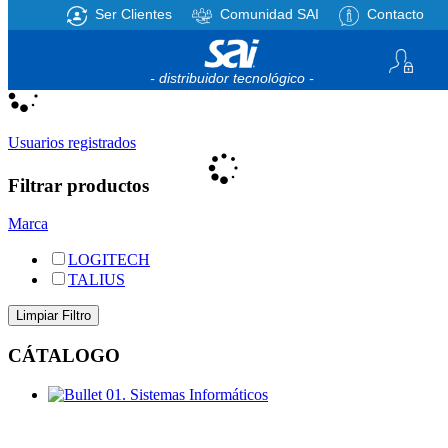
Ser Clientes
Comunidad SAI
Contacto
Registro
/
Iniciar sesión
Mi cesta
0
artículos
- distribuidor tecnológico -
Usuarios registrados
Filtrar productos
Marca
LOGITECH
TALIUS
CÁTALOGO
01. Sistemas Informáticos