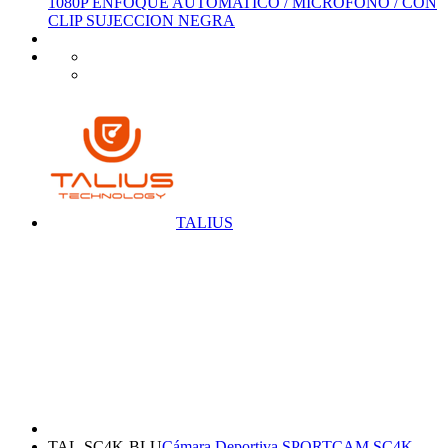
1080P ENFOQUE AUTOMATICO / MICROFONO / CON
CLIP SUJECCION NEGRA
TALIUS
TAL-SC4K-BLU
Cámara Deportiva SPORTCAM SC4K