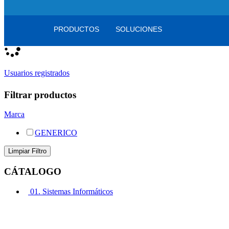
Registro
/
Iniciar sesión
Mi cesta
0
artículos
PRODUCTOS
SOLUCIONES
Usuarios registrados
Filtrar productos
Marca
GENERICO
CÁTALOGO
01. Sistemas Informáticos