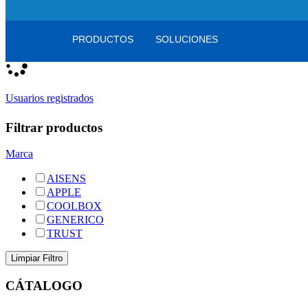
Registro
/
Iniciar sesión
Mi cesta
0
artículos
PRODUCTOS
SOLUCIONES
Usuarios registrados
Filtrar productos
Marca
AISENS
APPLE
COOLBOX
GENERICO
TRUST
CÁTALOGO